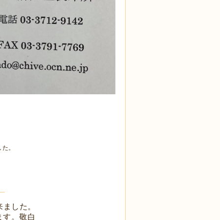
した。
。
来ました。
ます。敬白