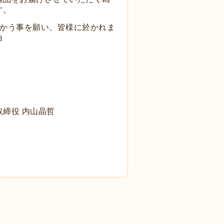
す。
向かう事を願い、皆様に於かれま
白
取締役 内山晶哲